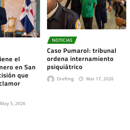
NOTICIAS
Caso Pumarol: tribunal
ordena internamiento
iene el
psiquiátrico
mero en San
cisión que
Drafting
Mar 17, 2026
 clamor
May 5, 2026