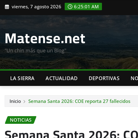
Saltar
viernes, 7 agosto 2026
6:25:02 AM
al
contenido
Matense.net
"Un chin más que un Blog"
LA SIERRA
ACTUALIDAD
DEPORTIVAS
NO
Inicio
Semana Santa 2026: COE reporta 27 fallecidos
NOTICIAS
Semana Santa 2026: COE