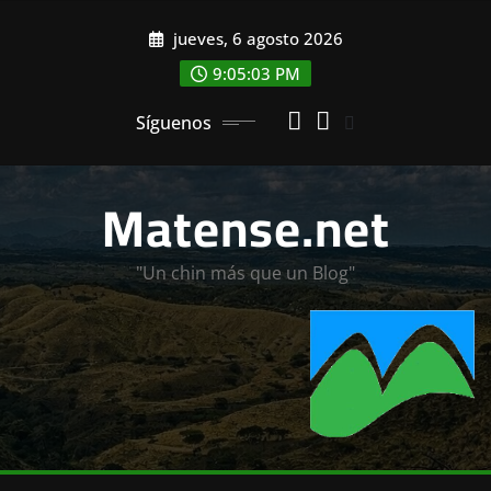
Saltar
jueves, 6 agosto 2026
al
contenido
9:05:05 PM
Síguenos
Matense.net
"Un chin más que un Blog"