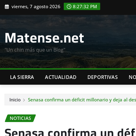
Saltar
viernes, 7 agosto 2026
8:27:34 PM
al
contenido
Matense.net
"Un chin más que un Blog"
LA SIERRA
ACTUALIDAD
DEPORTIVAS
NO
Inicio
Senasa confirma un déficit millonario y deja al d
NOTICIAS
Senasa confirma un défic