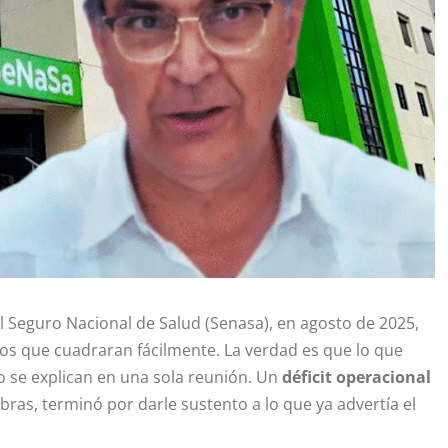
 Seguro Nacional de Salud (Senasa), en agosto de 2025,
os que cuadraran fácilmente. La verdad es que lo que
o se explican en una sola reunión. Un
déficit operacional
ras, terminó por darle sustento a lo que ya advertía el