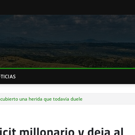
TICIAS
escubierto una herida que todavía duele
it millonario y deja al