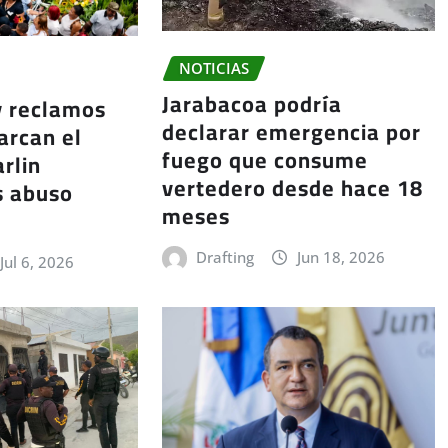
NOTICIAS
Jarabacoa podría
y reclamos
declarar emergencia por
arcan el
fuego que consume
rlin
vertedero desde hace 18
s abuso
meses
Drafting
Jun 18, 2026
Jul 6, 2026