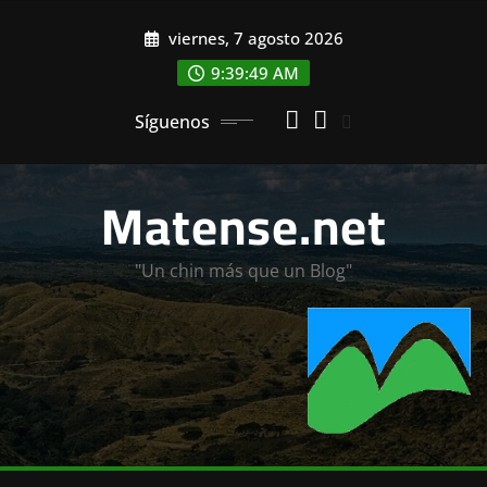
Saltar
viernes, 7 agosto 2026
al
contenido
9:39:50 AM
Síguenos
Matense.net
"Un chin más que un Blog"