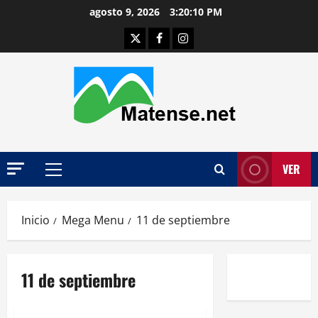
Saltar
agosto 9, 2026
3:20:10 PM
al
Twitter
Facebook
Instagram
contenido
VER
Menú
principal
Inicio
Mega Menu
11 de septiembre
11 de septiembre