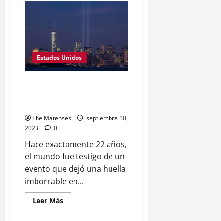
Estados Unidos
El 11 de Septiembre de 2001: Un
Recuerdo que Atraviesa el
Tiempo
The Matenses
septiembre 10,
2023
0
Hace exactamente 22 años,
el mundo fue testigo de un
evento que dejó una huella
imborrable en...
Leer
Leer Más
más
acerca
de