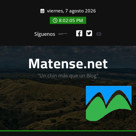
Saltar
viernes, 7 agosto 2026
al
contenido
8:02:05 PM
Síguenos
Matense.net
"Un chin más que un Blog"