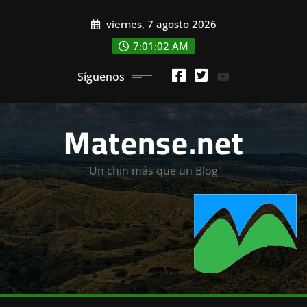
Saltar
viernes, 7 agosto 2026
al
contenido
7:01:02 AM
Síguenos
Matense.net
"Un chin más que un Blog"