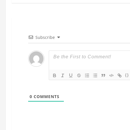
g
a
c
Subscribe
i
ó
n
{}
d
e
0
COMMENTS
e
n
t