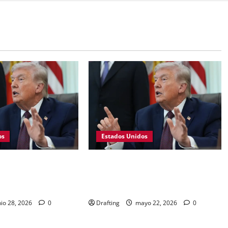
os
Estados Unidos
N CRIPTOMONEDAS
Trump y compensación:
FORTUNA DE TRUMP,
republicanos empiezan a romper
ACIÓN FINANCIERA
filas
io 28, 2026
0
Drafting
mayo 22, 2026
0