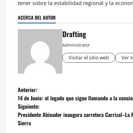
tener sobre la estabilidad regional y la econo
ACERCA DEL AUTOR
Drafting
Administrator
Visitar el sitio web
Ver t
N
Anterior:
14 de Junio: el legado que sigue llamando a la conci
a
Siguiente:
v
Presidente Abinader inaugura carretera Carrizal–La 
Sierra
e