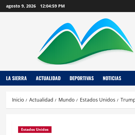
Saltar
agosto 9, 2026
12:05:00 PM
al
contenido
LA SIERRA
ACTUALIDAD
DEPORTIVAS
NOTICIAS
Inicio
Actualidad
Mundo
Estados Unidos
Trump 
Estados Unidos