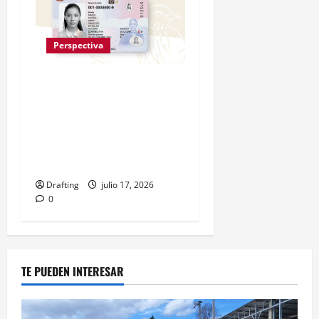
Perspectiva
Efemérides Patrias
rechaza cuestionamientos
al Escudo Nacional
incluido en la nueva
cédula
Drafting
julio 17, 2026
0
TE PUEDEN INTERESAR