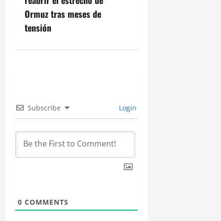
i
Ormuz tras meses de
ó
tensión
n
d
e
e
Subscribe
Login
n
t
r
a
0
COMMENTS
d