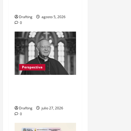
RESISTENCIA Y MIRADA
HACIA EL FUTURO
Drafting
agosto 5, 2026
0
Perspectiva
El legado espiritual de
monseñor Camilo en La
Vega
Drafting
julio 27, 2026
0