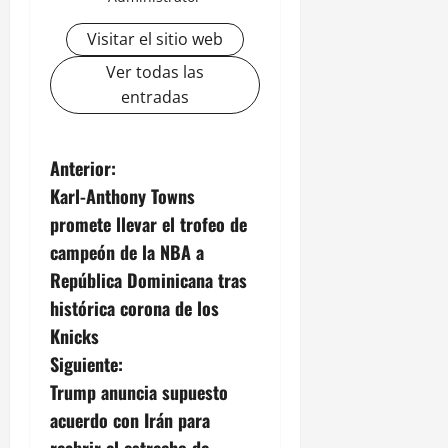
Visitar el sitio web
Ver todas las
entradas
N
Anterior:
Karl-Anthony Towns
a
promete llevar el trofeo de
v
campeón de la NBA a
República Dominicana tras
e
histórica corona de los
g
Knicks
Siguiente:
a
Trump anuncia supuesto
c
acuerdo con Irán para
reabrir el estrecho de