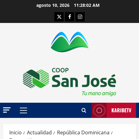
Saltar
agosto 10, 2026
11:28:03 AM
al
Twitter
Facebook
Instagram
contenido
KARIBETV
Menú
principal
Inicio
Actualidad
República Dominicana