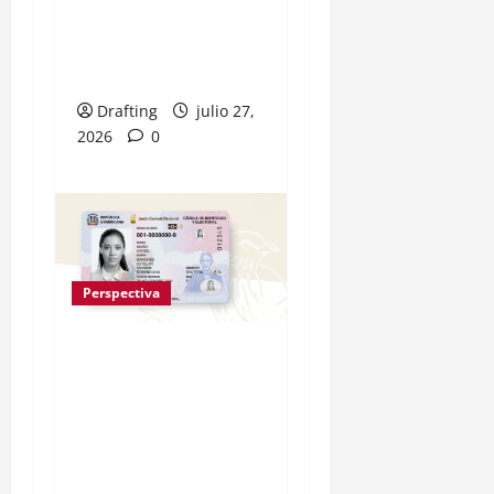
El legado espiritual
de monseñor Camilo
en La Vega
Drafting
julio 27,
2026
0
Perspectiva
Efemérides Patrias
rechaza
cuestionamientos al
Escudo Nacional