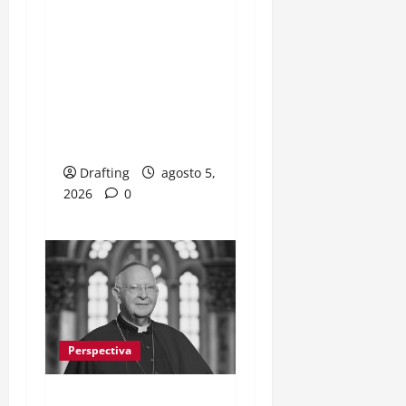
SANTO DOMINGO
CELEBRA 530 AÑOS
ENTRE MEMORIA,
RESISTENCIA Y
MIRADA HACIA EL
FUTURO
Drafting
agosto 5,
2026
0
Perspectiva