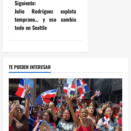
Siguiente:
e
Julio Rodríguez explota
g
temprano… y eso cambia
todo en Seattle
a
c
i
TE PUEDEN INTERESAR
ó
n
d
e
e