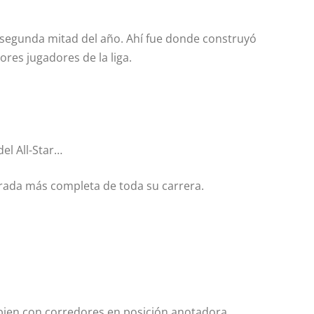
 segunda mitad del año. Ahí fue donde construyó
res jugadores de la liga.
el All-Star…
orada más completa de toda su carrera.
bien con corredores en posición anotadora.