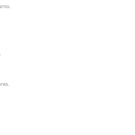
urno.
.
res.