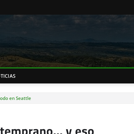
TICIAS
odo en Seattle
a temprano… y eso