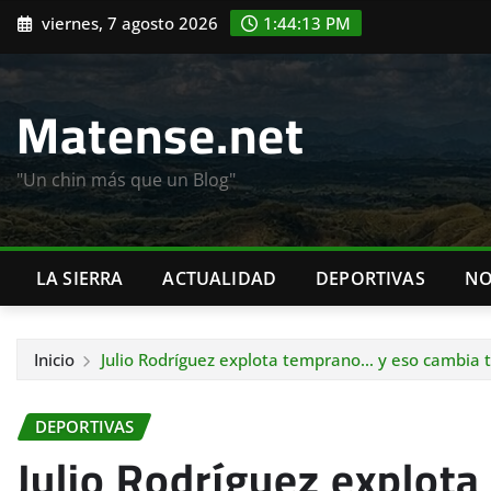
Saltar
viernes, 7 agosto 2026
1:44:15 PM
al
contenido
Matense.net
"Un chin más que un Blog"
LA SIERRA
ACTUALIDAD
DEPORTIVAS
NO
Inicio
Julio Rodríguez explota temprano… y eso cambia t
DEPORTIVAS
Julio Rodríguez explot