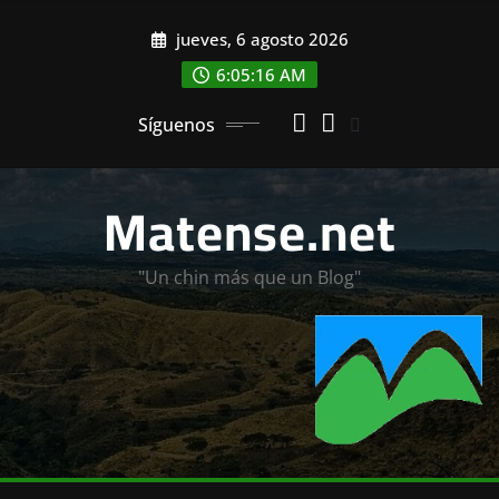
Saltar
jueves, 6 agosto 2026
al
contenido
6:05:18 AM
Síguenos
Matense.net
"Un chin más que un Blog"