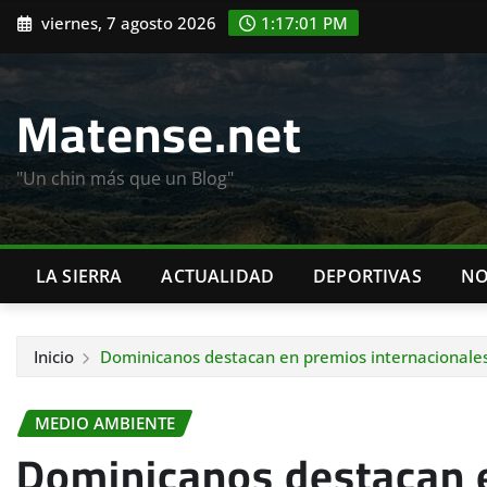
Saltar
viernes, 7 agosto 2026
1:17:03 PM
al
contenido
Matense.net
"Un chin más que un Blog"
LA SIERRA
ACTUALIDAD
DEPORTIVAS
NO
Inicio
Dominicanos destacan en premios internacionales 
MEDIO AMBIENTE
Dominicanos destacan 