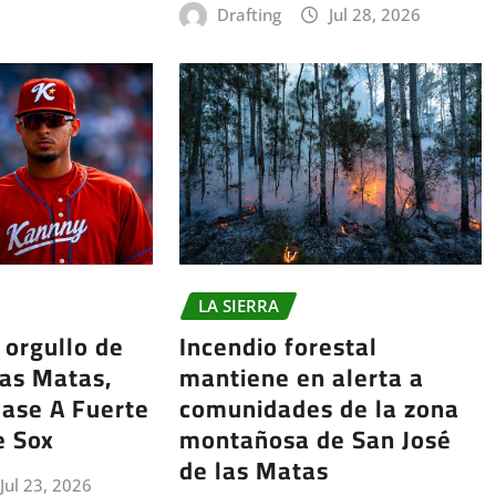
Drafting
Jul 28, 2026
LA SIERRA
 orgullo de
Incendio forestal
las Matas,
mantiene en alerta a
lase A Fuerte
comunidades de la zona
e Sox
montañosa de San José
de las Matas
Jul 23, 2026