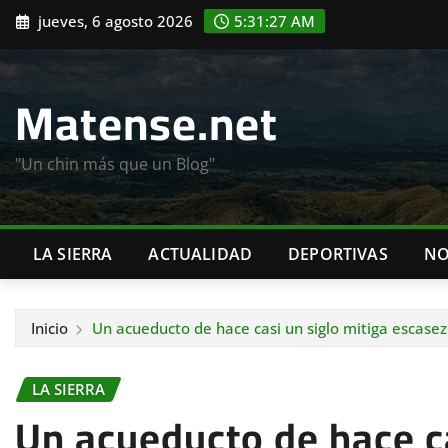
Saltar
jueves, 6 agosto 2026
5:31:28 AM
al
contenido
Matense.net
"Un chin más que un Blog"
LA SIERRA
ACTUALIDAD
DEPORTIVAS
NO
Inicio
Un acueducto de hace casi un siglo mitiga escasez
LA SIERRA
Un acueducto de hace ca