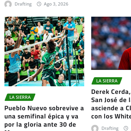
Drafting
Ago 3, 2026
LA SIERRA
Derek Cerda,
San José de 
LA SIERRA
asciende a C
Pueblo Nuevo sobrevive a
con los Whit
una semifinal épica y va
por la gloria ante 30 de
Drafting