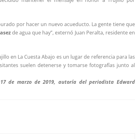
ecidido mantener el mensaje en honor a Trujillo por
apurado por hacer un nuevo acueducto. La gente tiene que
casez
de agua que hay”, externó Juan Peralta, residente en
jillo en La Cuesta Abajo es un lugar de referencia para las
sitantes suelen detenerse y tomarse fotografías junto al
l 17 de marzo de 2019, autoría del periodista Edward