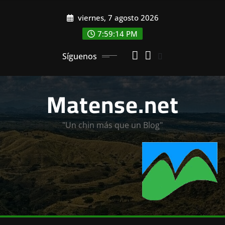
Saltar
viernes, 7 agosto 2026
al
contenido
7:59:16 PM
Síguenos
Matense.net
"Un chin más que un Blog"