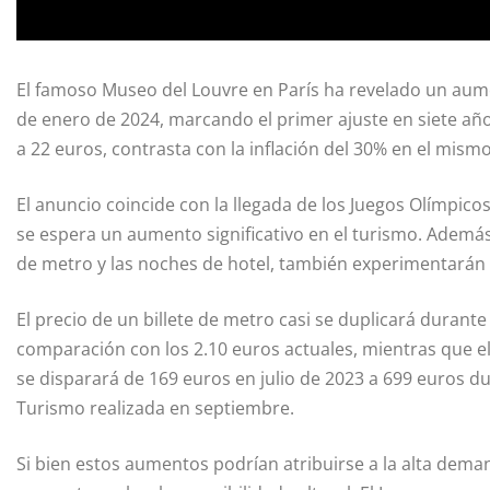
El famoso Museo del Louvre en París ha revelado un aumen
de enero de 2024, marcando el primer ajuste en siete años
a 22 euros, contrasta con la inflación del 30% en el mismo
El anuncio coincide con la llegada de los Juegos Olímpicos 
se espera un aumento significativo en el turismo. Además d
de metro y las noches de hotel, también experimentarán
El precio de un billete de metro casi se duplicará durante
comparación con los 2.10 euros actuales, mientras que e
se disparará de 169 euros en julio de 2023 a 699 euros du
Turismo realizada en septiembre.
Si bien estos aumentos podrían atribuirse a la alta dem