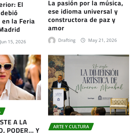
La pasión por la música,
rior: El
ese idioma universal y
 debió
constructora de paz y
 en la Feria
amor
 Madrid
Drafting
May 21, 2026
Jun 15, 2026
A
ISTE A LA
ARTE Y CULTURA
O, PODER… Y