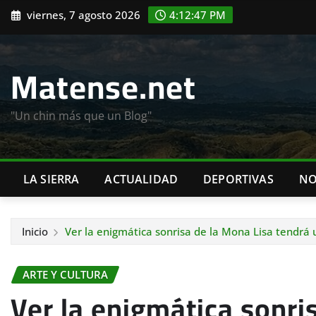
Saltar
viernes, 7 agosto 2026
4:12:48 PM
al
contenido
Matense.net
"Un chin más que un Blog"
LA SIERRA
ACTUALIDAD
DEPORTIVAS
NO
Inicio
Ver la enigmática sonrisa de la Mona Lisa tendrá
ARTE Y CULTURA
Ver la enigmática sonri