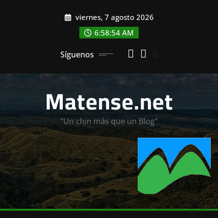
Saltar
viernes, 7 agosto 2026
al
contenido
6:58:55 AM
Síguenos
Matense.net
"Un chin más que un Blog"