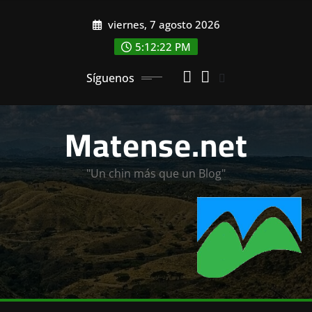
Saltar
viernes, 7 agosto 2026
al
contenido
5:12:24 PM
Síguenos
Matense.net
"Un chin más que un Blog"