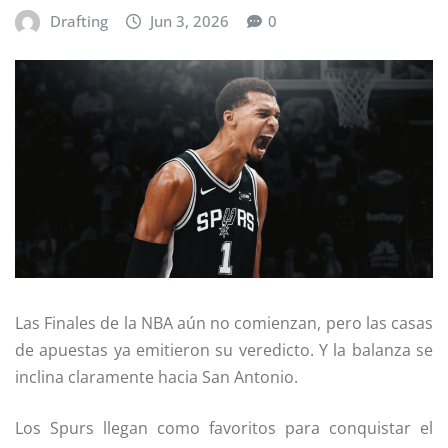
Drafting
Jun 3, 2026
0
Las Finales de la NBA aún no comienzan, pero las casas
de apuestas ya emitieron su veredicto. Y la balanza se
inclina claramente hacia San Antonio.
Los Spurs llegan como favoritos para conquistar el