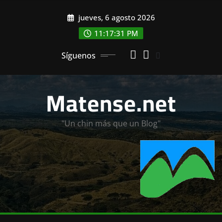
Saltar
jueves, 6 agosto 2026
al
contenido
11:17:33 PM
Síguenos
Matense.net
"Un chin más que un Blog"