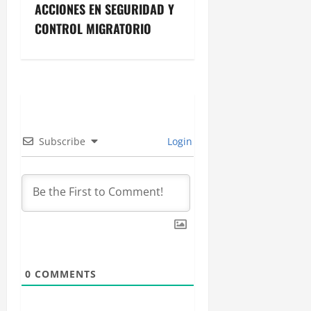
g
ACCIONES EN SEGURIDAD Y
CONTROL MIGRATORIO
a
c
i
ó
Subscribe
Login
n
d
e
e
n
0
COMMENTS
t