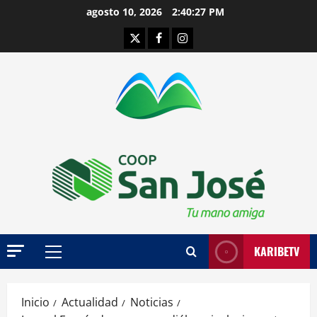
Saltar
agosto 10, 2026
2:40:28 PM
al
Twitter
Facebook
Instagram
contenido
KARIBETV
Menú
principal
Inicio
Actualidad
Noticias