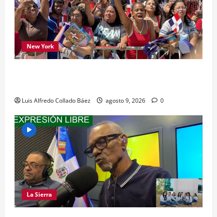
New York
Los dominicanos hicieron vibrar la Avenida de
las Américas
Luis Alfredo Collado Báez
agosto 9, 2026
0
La Sierra