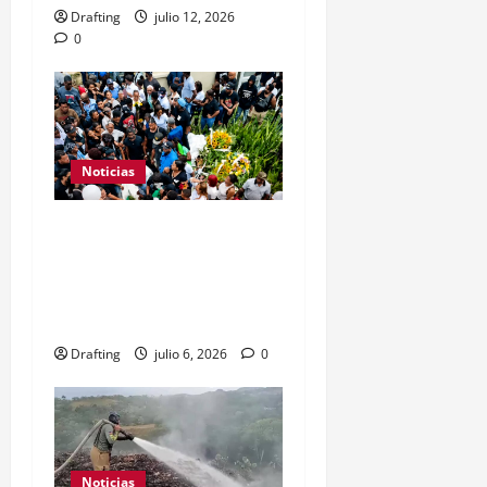
Drafting
julio 12, 2026
0
Noticias
Indignación y reclamos
de justicia marcan el
sepelio de Darlin Mercado
tras abuso policial
Drafting
julio 6, 2026
0
Noticias