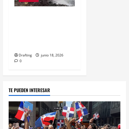
Jarabacoa podría
declarar emergencia por
fuego que consume
vertedero desde hace 18
meses
Drafting
junio 18, 2026
0
TE PUEDEN INTERESAR