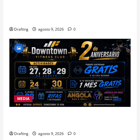
LA SIERRA NECESITA PROFESIONALES DE LAS
CIENCIAS FORESTALES: UNACIFOR Y EL PLAN
SIERRA TE DAN LA OPORTUNIDAD
Drafting
agosto 9, 2026
0
MEDIA
DOWNTOWN FITNESS CLUB CELEBRA EN GRANDE
SU SEGUNDO ANIVERSARIO
Drafting
agosto 9, 2026
0