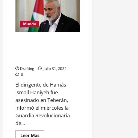
de
relieve»,
no
«poner
en
relieve»
Mundo
Dirigente de Hamás Ismail
Haniyeh es asesinado en
Teherán; el grupo palestino
culpa a Israel
Drafting
julio 31, 2024
0
El dirigente de Hamás
Ismail Haniyeh fue
asesinado en Teherán,
informó el miércoles la
Guardia Revolucionaria
de...
Leer
Leer Más