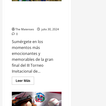
Estas son las imágenes que nos
dejó la final del III Torneo
Invitacional de Voleibol, San
José de las Matas
The Matenses
julio 30, 2024
0
Sumérgete en los
momentos más
emocionantes y
memorables de la gran
final del III Torneo
Invitacional de...
Leer
Leer Más
más
acerca
de
Estas
son
las
imágenes