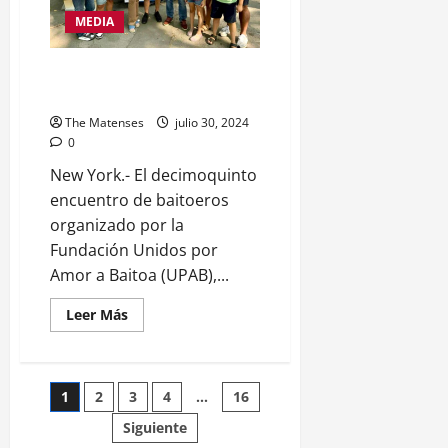
MLB
MEDIA
Baitoeros realizan su tradicional
encuentro en Nueva York
The Matenses
julio 30, 2024
0
New York.- El decimoquinto
encuentro de baitoeros
organizado por la
Fundación Unidos por
Amor a Baitoa (UPAB),...
Leer
Leer Más
más
acerca
de
Baitoeros
realizan
Paginación
1
2
3
4
…
16
su
tradicional
encuentro
Siguiente
de
en