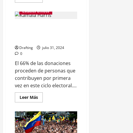
más
acerca
de
Estados Unidos
Dirigente
de
Hamás
Harris ha recaudado $200
Ismail
Haniyeh
millones desde que Biden dejó
es
asesinado
la contienda presidencial
en
Teherán;
Drafting
julio 31, 2024
el
0
grupo
palestino
El 66% de las donaciones
culpa
a
proceden de personas que
Israel
contribuyen por primera
vez en este ciclo electoral....
Leer
Leer Más
más
acerca
de
Harris
ha
recaudado
$200
millones