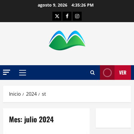
Saltar
agosto 9, 2026
4:35:26 PM
al
Twitter
Facebook
Instagram
contenido
VER
Menú
principal
Inicio
2024
st
Mes:
julio 2024