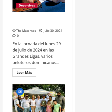
que
nos
Deportivas
dejó
la
final
Dominicanos Destacados en la
del
III
Jornada del Lunes en MLB
Torneo
Invitacional
The Matenses
julio 30, 2024
de
Voleibol,
0
San
José
En la jornada del lunes 29
de
de julio de 2024 en las
las
Matas
Grandes Ligas, varios
peloteros dominicanos...
Leer
Leer Más
más
acerca
de
Dominicanos
Destacados
en
la
Jornada
del
Lunes
en