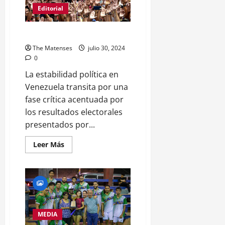
Jornada
Editorial
del
Martes
en
MLB
Incertidumbre en Venezuela
The Matenses
julio 30, 2024
0
La estabilidad política en
Venezuela transita por una
fase crítica acentuada por
los resultados electorales
presentados por...
Leer
Leer Más
más
acerca
de
Incertidumbre
en
Venezuela
MEDIA