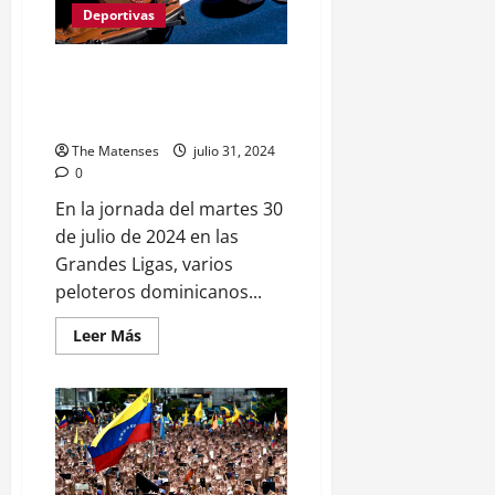
de
Deportivas
los
Atletas
Dominicanos
Dominicanos Montan Festival de
Jonrones en la Jornada del
Martes en MLB
The Matenses
julio 31, 2024
0
En la jornada del martes 30
de julio de 2024 en las
Grandes Ligas, varios
peloteros dominicanos...
Leer
Leer Más
más
acerca
de
Dominicanos
Montan
Festival
de
Jonrones
en
la