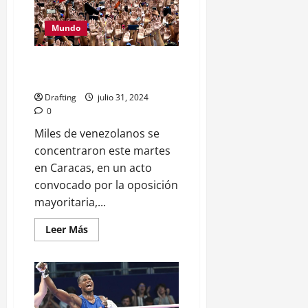
desde
que
Biden
Mundo
dejó
la
contienda
presidencial
Protestas Masivas en Venezuela
contra Resultados Electorales
Drafting
julio 31, 2024
0
Miles de venezolanos se
concentraron este martes
en Caracas, en un acto
convocado por la oposición
mayoritaria,...
Leer
Leer Más
más
acerca
de
Protestas
Masivas
en
Venezuela
contra