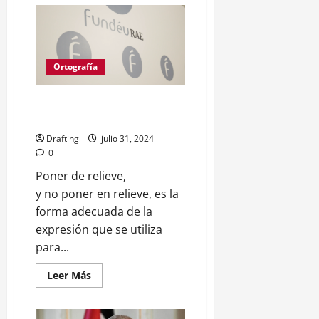
Ortografía
«poner de relieve», no «poner
en relieve»
Drafting
julio 31, 2024
0
Poner de relieve,
y no poner en relieve, es la
forma adecuada de la
expresión que se utiliza
para...
Leer
Leer Más
más
acerca
de
«poner