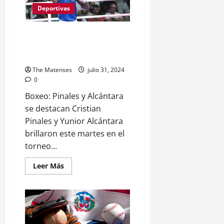
Resultados
Deportivas
Electorales
París 2024: Avances y
Resultados de los Atletas
Dominicanos
The Matenses
julio 31, 2024
0
Boxeo: Pinales y Alcántara
se destacan Cristian
Pinales y Yunior Alcántara
brillaron este martes en el
torneo...
Leer
Leer Más
más
acerca
de
París
2024:
Avances
y
Resultados