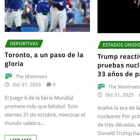
DEPORTIVAS
ESTADOS UNID
Toronto, a un paso de la
Trump reacti
gloria
pruebas nucl
33 años de 
The Matenses
Oct 31, 2025
0
The Matenses
Oct 31, 2025
El Juego 6 de la Serie Mundial
promete más que béisbol. Este
Vuelve la era de l
viernes 31 de octubre, mientras el
nucleares Por pr
mundo celebra…
de tres décadas, 
Donald Trump h