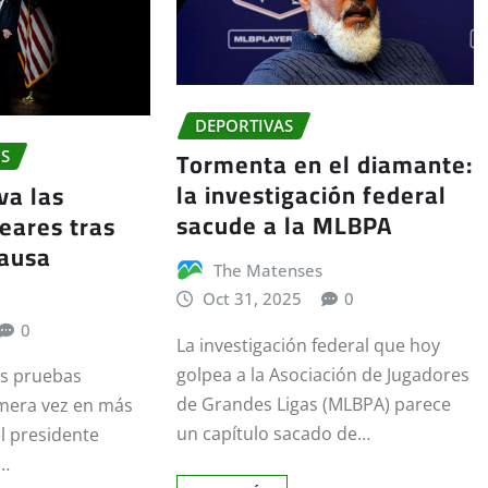
DEPORTIVAS
Tormenta en el diamante:
OS
la investigación federal
va las
sacude a la MLBPA
eares tras
pausa
The Matenses
Oct 31, 2025
0
0
La investigación federal que hoy
golpea a la Asociación de Jugadores
as pruebas
de Grandes Ligas (MLBPA) parece
imera vez en más
un capítulo sacado de…
el presidente
a…