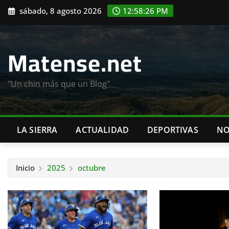
Saltar
sábado, 8 agosto 2026
12:58:27 PM
al
contenido
Matense.net
"Un chin más que un Blog"
LA SIERRA
ACTUALIDAD
DEPORTIVAS
NO
Inicio
2025
octubre