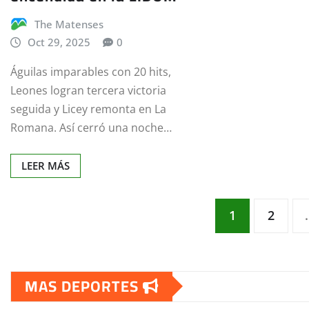
The Matenses
Oct 29, 2025
0
Águilas imparables con 20 hits,
Leones logran tercera victoria
seguida y Licey remonta en La
Romana. Así cerró una noche…
LEER MÁS
Paginación
1
2
de
MAS DEPORTES
entradas