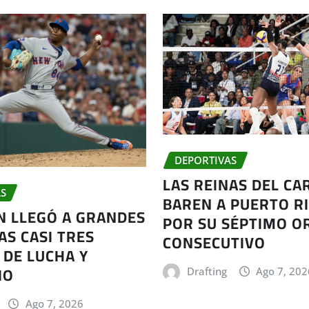
DEPORTIVAS
LAS REINAS DEL CA
S
BAREN A PUERTO RI
AN LLEGÓ A GRANDES
POR SU SÉPTIMO O
AS CASI TRES
CONSECUTIVO
 DE LUCHA Y
IO
Drafting
Ago 7, 202
Ago 7, 2026