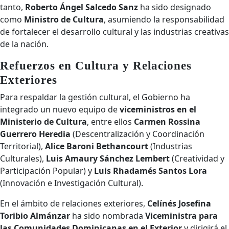
tanto,
Roberto Ángel Salcedo Sanz
ha sido designado
como
Ministro de Cultura
, asumiendo la responsabilidad
de fortalecer el desarrollo cultural y las industrias creativas
de la nación.
Refuerzos en Cultura y Relaciones
Exteriores
Para respaldar la gestión cultural, el Gobierno ha
integrado un nuevo equipo de
viceministros en el
Ministerio de Cultura
, entre ellos
Carmen Rossina
Guerrero Heredia
(Descentralización y Coordinación
Territorial),
Alice Baroni Bethancourt
(Industrias
Culturales),
Luis Amaury Sánchez Lembert
(Creatividad y
Participación Popular) y
Luis Rhadamés Santos Lora
(Innovación e Investigación Cultural).
En el ámbito de relaciones exteriores,
Celínés Josefina
Toribio Almánzar
ha sido nombrada
Viceministra para
las Comunidades Dominicanas en el Exterior
y dirigirá el