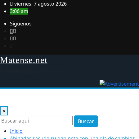
Saltar
viernes, 7 agosto 2026
al
3:06 am
contenido
Síguenos
Matense.net
"Un chin más que un Blog"
×
Buscar
Inicio
Abinader sacude su gabinete con una ola de cambios