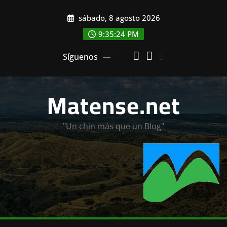
Saltar
sábado, 8 agosto 2026
al
contenido
9:35:25 PM
Síguenos
Matense.net
"Un chin más que un Blog"