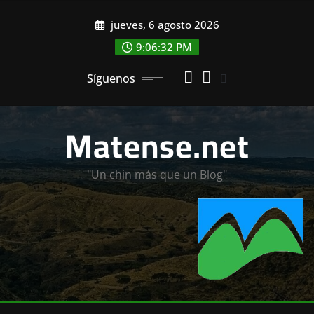
Saltar
jueves, 6 agosto 2026
al
contenido
9:06:33 PM
Síguenos
Matense.net
"Un chin más que un Blog"