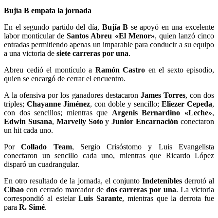
Bujía B empata la jornada
En el segundo partido del día,
Bujía B
se apoyó en una excelente
labor monticular de
Santos Abreu «El Menor»
, quien lanzó cinco
entradas permitiendo apenas un imparable para conducir a su equipo
a una victoria de
siete carreras por una
.
Abreu cedió el montículo a
Ramón Castro
en el sexto episodio,
quien se encargó de cerrar el encuentro.
A la ofensiva por los ganadores destacaron
James Torres
, con dos
triples;
Chayanne Jiménez
, con doble y sencillo;
Eliezer Cepeda
,
con dos sencillos; mientras que
Argenis Bernardino «Leche»
,
Edwin Susana
,
Marvelly Soto
y
Junior Encarnación
conectaron
un hit cada uno.
Por
Collado Team
, Sergio Crisóstomo y Luis Evangelista
conectaron un sencillo cada uno, mientras que Ricardo López
disparó un cuadrangular.
En otro resultado de la jornada, el conjunto
Indetenibles
derrotó al
Cibao
con cerrado marcador de
dos carreras por una
. La victoria
correspondió al estelar
Luis Sarante
, mientras que la derrota fue
para
R. Simé
.