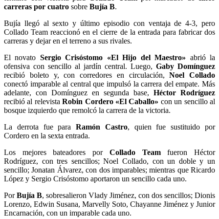
carreras por cuatro
sobre
Bujía B
.
Bujía llegó al sexto y último episodio con ventaja de 4-3, pero
Collado Team reaccionó en el cierre de la entrada para fabricar dos
carreras y dejar en el terreno a sus rivales.
El novato
Sergio Crisóstomo «El Hijo del Maestro»
abrió la
ofensiva con sencillo al jardín central. Luego,
Gaby Domínguez
recibió boleto y, con corredores en circulación,
Noel Collado
conectó imparable al central que impulsó la carrera del empate. Más
adelante, con Domínguez en segunda base,
Héctor Rodríguez
recibió al relevista
Robin Cordero «El Caballo»
con un sencillo al
bosque izquierdo que remolcó la carrera de la victoria.
La derrota fue para
Ramón Castro
, quien fue sustituido por
Cordero en la sexta entrada.
Los mejores bateadores por
Collado Team
fueron Héctor
Rodríguez, con tres sencillos; Noel Collado, con un doble y un
sencillo; Jonatan Álvarez, con dos imparables; mientras que Ricardo
López y Sergio Crisóstomo aportaron un sencillo cada uno.
Por
Bujía B
, sobresalieron Vlady Jiménez, con dos sencillos; Dionis
Lorenzo, Edwin Susana, Marvelly Soto, Chayanne Jiménez y Junior
Encarnación, con un imparable cada uno.