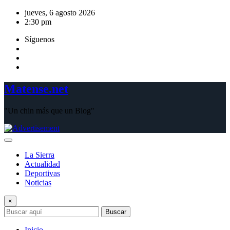
Saltar
jueves, 6 agosto 2026
al
2:30 pm
contenido
Síguenos
Matense.net
"Un chin más que un Blog"
La Sierra
Actualidad
Deportivas
Noticias
×
Buscar
Inicio