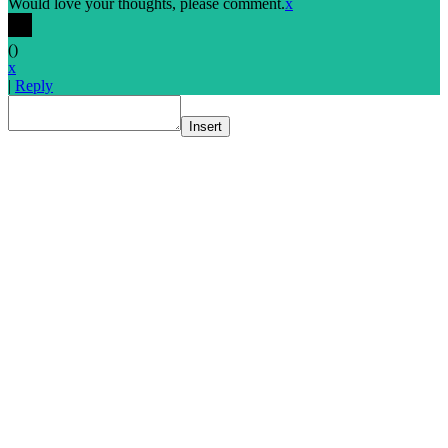
Would love your thoughts, please comment.
x
(
)
x
|
Reply
Insert