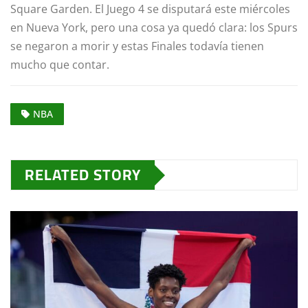
Square Garden. El Juego 4 se disputará este miércoles
en Nueva York, pero una cosa ya quedó clara: los Spurs
se negaron a morir y estas Finales todavía tienen
mucho que contar.
NBA
RELATED STORY