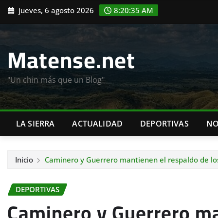
Saltar
jueves, 6 agosto 2026
8:20:36 AM
al
contenido
Matense.net
"Un chin más que un Blog"
LA SIERRA
ACTUALIDAD
DEPORTIVAS
NO
Inicio
Caminero y Guerrero mantienen el respaldo de los
DEPORTIVAS
Caminero y Guerrero ma