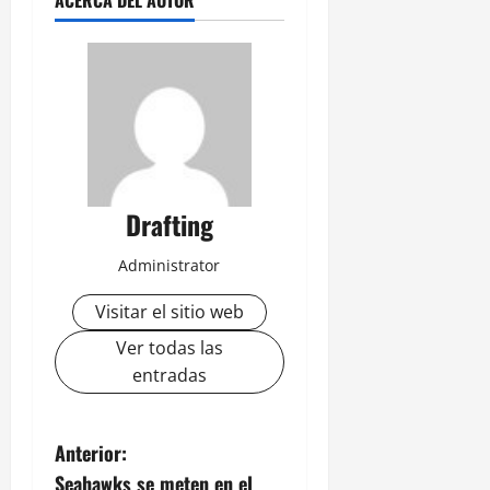
Drafting
Administrator
Visitar el sitio web
Ver todas las
entradas
N
Anterior:
Seahawks se meten en el