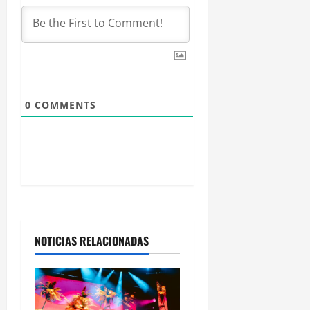
e
n
t
r
0
COMMENTS
a
d
a
s
NOTICIAS RELACIONADAS