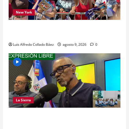
New York
Los dominicanos hicieron vibrar la Avenida de
las Américas
Luis Alfredo Collado Báez
agosto 9, 2026
0
La Sierra
LA SIERRA NECESITA PROFESIONALES DE LAS
CIENCIAS FORESTALES: UNACIFOR Y EL PLAN