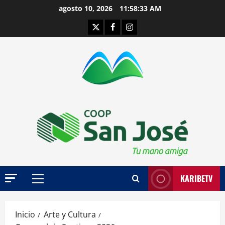
Saltar
agosto 10, 2026
11:58:34 AM
al
Twitter
Facebook
Instagram
contenido
KARIBETV
Menú
principal
Inicio
Arte y Cultura