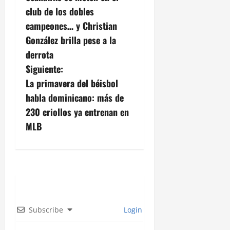
a
club de los dobles
v
campeones… y Christian
González brilla pese a la
e
derrota
g
Siguiente:
La primavera del béisbol
a
habla dominicano: más de
c
230 criollos ya entrenan en
MLB
i
ó
n
d
Subscribe
Login
e