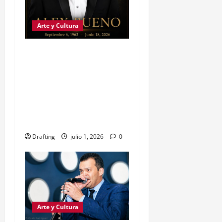
Arte y Cultura
FAMILIA Y EQUIPO DE
ALEX BUENO AGRADECEN
EL CARIÑO RECIBIDO
TRAS LA DESPEDIDA DEL
«RUISEÑOR DE LA
SIERRA»
Drafting
julio 1, 2026
0
Arte y Cultura