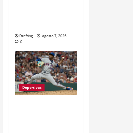
IMPONEN SU RITMO
MIENTRAS LA LUCHA POR
LOS PLAYOFFS SUBE DE
TEMPERATURA
Drafting
agosto 7, 2026
0
Deportivas
JEFRY YAN LLEGÓ A
GRANDES LIGAS TRAS
CASI TRES LUSTROS DE
LUCHA Y SACRIFICIO