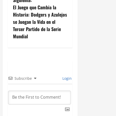
Siguiente:
g
El Juego que Cambia la
Historia: Dodgers y Azulejos
a
se Juegan la Vida en el
c
Tercer Partido de la Serie
Mundial
i
ó
n
d
Subscribe
Login
e
e
n