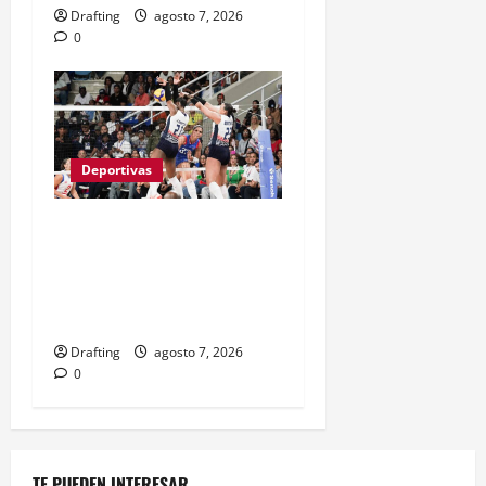
Drafting
agosto 7, 2026
0
Deportivas
LAS REINAS DEL CARIBE
BAREN A PUERTO RICO Y
VAN POR SU SÉPTIMO
ORO CONSECUTIVO
Drafting
agosto 7, 2026
0
TE PUEDEN INTERESAR