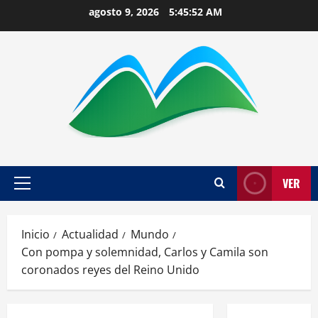
Saltar
agosto 9, 2026
5:45:53 AM
al
contenido
VER
Menú
principal
Inicio
Actualidad
Mundo
Con pompa y solemnidad, Carlos y Camila son
coronados reyes del Reino Unido