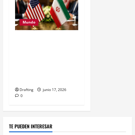
Mundo
Estados Unidos e Irán
abren una histórica vía de
negociación con un
acuerdo de 14 puntos
para buscar la paz en
Medio Oriente
Drafting
junio 17, 2026
0
TE PUEDEN INTERESAR