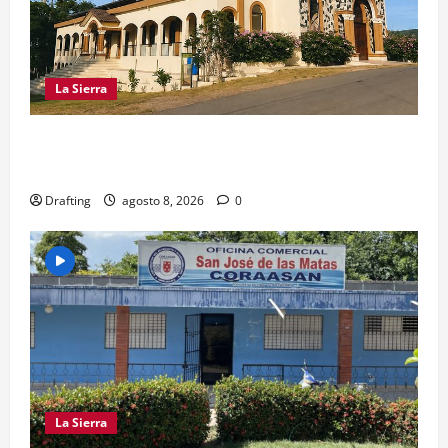
La Sierra
INOA CELEBRA CON FE SUS FIESTAS
PATRONALES SAN ROQUE 2026
Drafting
agosto 8, 2026
0
La Sierra