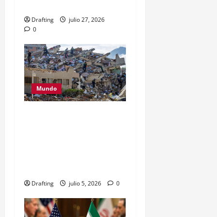
Jara
Drafting
julio 27, 2026
0
Mundo
Venezuela eleva a 2,954
los fallecidos por los
terremotos mientras se
desvanece la esperanza de
hallar sobrevivientes
Drafting
julio 5, 2026
0