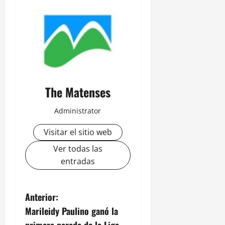
The Matenses
Administrator
Visitar el sitio web
Ver todas las
entradas
N
Anterior:
Marileidy Paulino ganó la
a
primera parada de la Liga