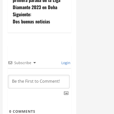
v
Diamante 2023 en Doha
Siguiente:
e
Dos buenas noticias
g
a
c
i
Subscribe
Login
ó
n
d
e
0
COMMENTS