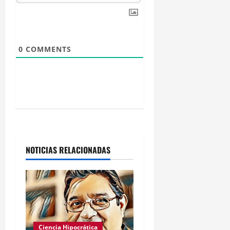
n
t
0
COMMENTS
r
a
d
a
s
NOTICIAS RELACIONADAS
Ciencia Hipocrática