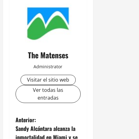
The Matenses
Administrator
Visitar el sitio web
Ver todas las
entradas
N
Anterior:
Sandy Alcántara alcanza la
a
inmortalidad en Miami y se