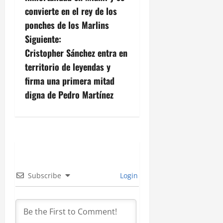
v
convierte en el rey de los
ponches de los Marlins
e
Siguiente:
g
Cristopher Sánchez entra en
territorio de leyendas y
a
firma una primera mitad
c
digna de Pedro Martínez
i
ó
n
d
Subscribe
Login
e
e