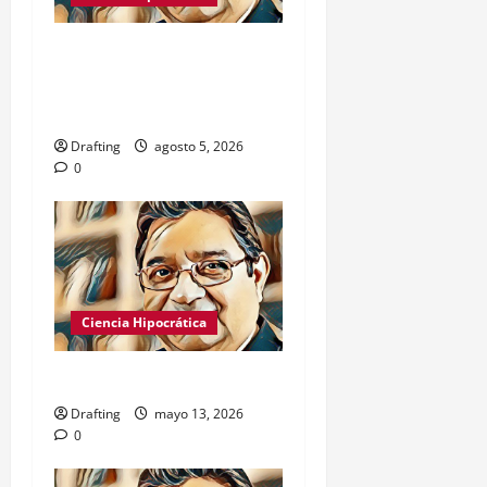
Negación de algunas ARS
de no aprobar las
mamografías
Drafting
agosto 5, 2026
0
Ciencia Hipocrática
Agradecimientos
Drafting
mayo 13, 2026
0