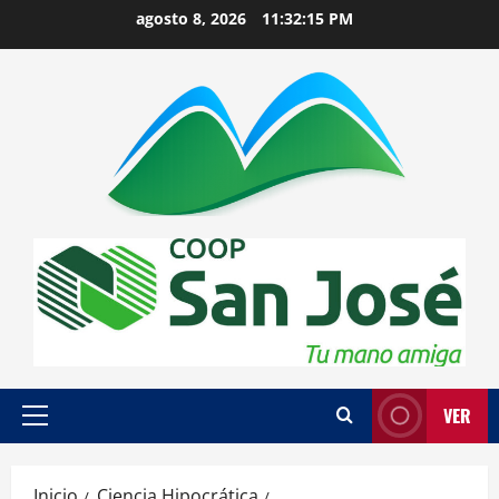
Saltar
agosto 8, 2026
11:32:16 PM
al
contenido
VER
Menú
principal
Inicio
Ciencia Hipocrática