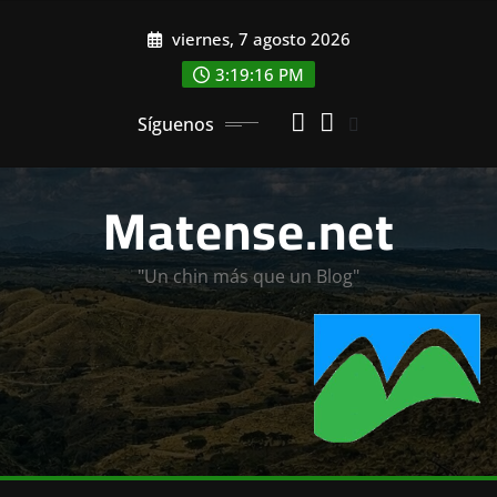
Saltar
viernes, 7 agosto 2026
al
contenido
3:19:18 PM
Síguenos
Matense.net
"Un chin más que un Blog"