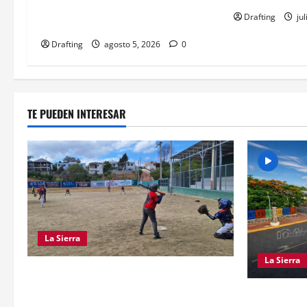
RESISTENCIA Y MIRADA HACIA EL
Drafting
jul
FUTURO
Drafting
agosto 5, 2026
0
TE PUEDEN INTERESAR
La Sierra
La Sierra
“CANQUI” CERDA Y CHELO LUNA
TIENDEN UNA MANO A LA LIGA SAN
EL PARTID