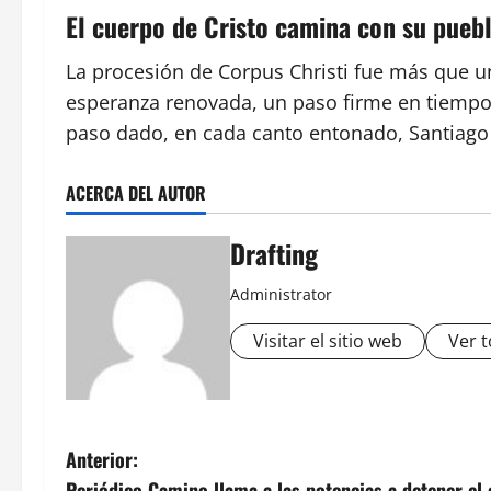
El cuerpo de Cristo camina con su pueb
La procesión de Corpus Christi fue más que un
esperanza renovada, un paso firme en tiempos
paso dado, en cada canto entonado, Santiago 
ACERCA DEL AUTOR
Drafting
Administrator
Visitar el sitio web
Ver t
N
Anterior:
Periódico Camino llama a las potencias a detener el 