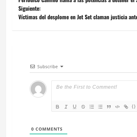
a
Siguiente:
v
Víctimas del desplome en Jet Set claman justicia ante
e
g
a
c
Subscribe
i
ó
n
{}
d
0
COMMENTS
e