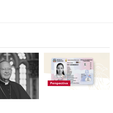
Perspectiva
Efemérides Patrias rechaza
cuestionamientos al Escudo
ritual de monseñor
Nacional incluido en la nueva
Vega