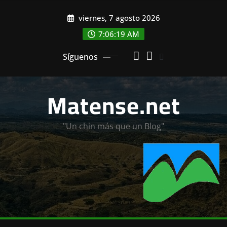
Saltar
viernes, 7 agosto 2026
al
contenido
7:06:21 AM
Síguenos
Matense.net
"Un chin más que un Blog"