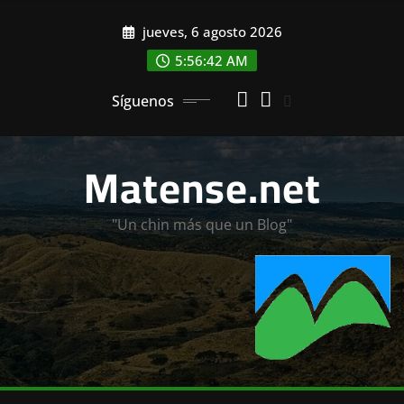
Saltar
jueves, 6 agosto 2026
al
contenido
5:56:43 AM
Síguenos
Matense.net
"Un chin más que un Blog"