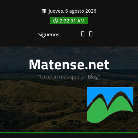
Saltar
jueves, 6 agosto 2026
al
contenido
2:32:03 AM
Síguenos
Matense.net
"Un chin más que un Blog"