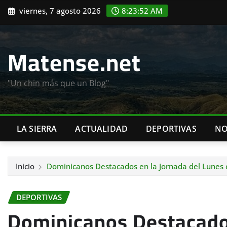
Saltar
viernes, 7 agosto 2026
8:23:54 AM
al
contenido
Matense.net
"Un chin más que un Blog"
LA SIERRA
ACTUALIDAD
DEPORTIVAS
NO
Inicio
Dominicanos Destacados en la Jornada del Lunes
DEPORTIVAS
Dominicanos Destacados