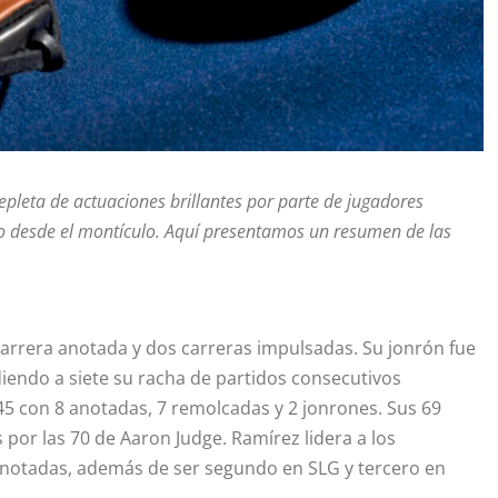
epleta de actuaciones brillantes por parte de jugadores
o desde el montículo. Aquí presentamos un resumen de las
 carrera anotada y dos carreras impulsadas. Su jonrón fue
ndiendo a siete su racha de partidos consecutivos
45 con 8 anotadas, 7 remolcadas y 2 jonrones. Sus 69
por las 70 de Aaron Judge. Ramírez lidera a los
anotadas, además de ser segundo en SLG y tercero en