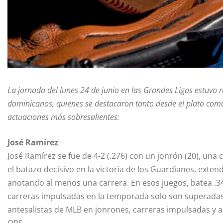
La jornada del lunes 24 de junio en las Grandes Ligas estuvo r
dominicanos, quienes se destacaron tanto desde el plato com
actuaciones más sobresalientes:
José Ramírez
José Ramírez se fue de 4-2 (.276) con un jonrón (20), una
el batazo decisivo en la victoria de los Guardianes, exte
anotando al menos una carrera. En esos juegos, batea .3
carreras impulsadas en la temporada solo son superadas 
antesalistas de MLB en jonrones, carreras impulsadas y 