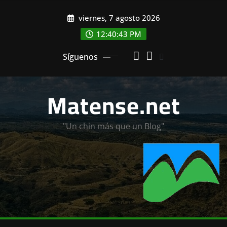
Saltar
viernes, 7 agosto 2026
al
contenido
12:40:45 PM
Síguenos
Matense.net
"Un chin más que un Blog"