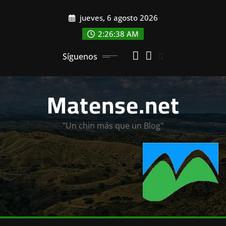
Saltar
jueves, 6 agosto 2026
al
contenido
2:26:40 AM
Síguenos
Matense.net
"Un chin más que un Blog"