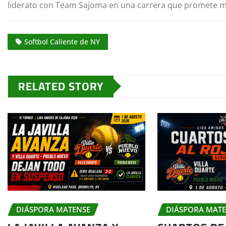
liderato con Team Sajoma en una carrera que promete ma
Softbol Caliente de NY
RELATED STORY
DIÁSPORA MATENSE
DIÁSPORA MAT