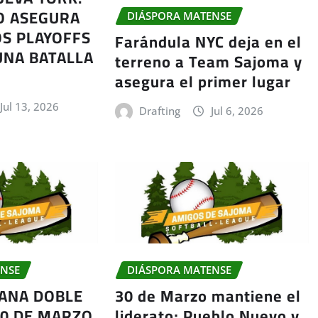
O ASEGURA
DIÁSPORA MATENSE
OS PLAYOFFS
Farándula NYC deja en el
NA BATALLA
terreno a Team Sajoma y
E
asegura el primer lugar
Jul 13, 2026
Drafting
Jul 6, 2026
ENSE
DIÁSPORA MATENSE
GANA DOBLE
30 de Marzo mantiene el
30 DE MARZO
liderato; Pueblo Nuevo y