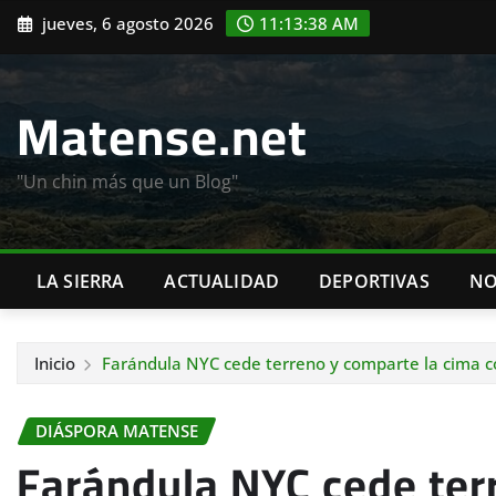
Saltar
jueves, 6 agosto 2026
11:13:39 AM
al
contenido
Matense.net
"Un chin más que un Blog"
LA SIERRA
ACTUALIDAD
DEPORTIVAS
NO
Inicio
Farándula NYC cede terreno y comparte la cima co
DIÁSPORA MATENSE
Farándula NYC cede ter