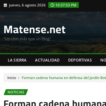
Saltar
jueves, 6 agosto 2026
10:37:55 PM
al
contenido
Matense.net
"Un chin más que un Blog"
LA SIERRA
ACTUALIDAD
DEPORTIVAS
NO
Inicio
Forman cadena humana en defensa del Jardín Bot
NOTICIAS
Forman cadena humana 