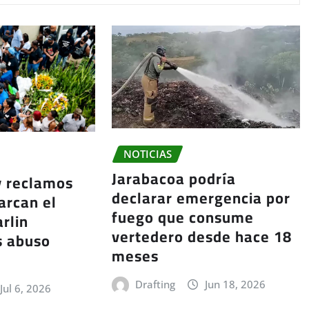
NOTICIAS
Jarabacoa podría
y reclamos
declarar emergencia por
arcan el
fuego que consume
rlin
vertedero desde hace 18
s abuso
meses
Drafting
Jun 18, 2026
Jul 6, 2026