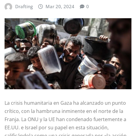
Drafting
Mar 20, 2024
0
La crisis humanitaria en Gaza ha alcanzado un punto
crítico, con la hambruna inminente en el norte de la
Franja. La ONU y la UE han condenado fuertemente a
EE.UU. e Israel por su papel en esta situación,
calificándola como una crisis generada por «la acción