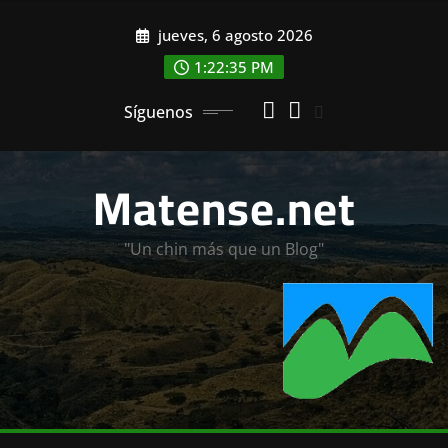
Saltar
jueves, 6 agosto 2026
al
contenido
1:22:36 PM
Síguenos
Matense.net
"Un chin más que un Blog"