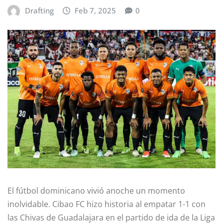
Drafting
Feb 7, 2025
0
El fútbol dominicano vivió anoche un momento
inolvidable. Cibao FC hizo historia al empatar 1-1 con
las Chivas de Guadalajara en el partido de ida de la Liga