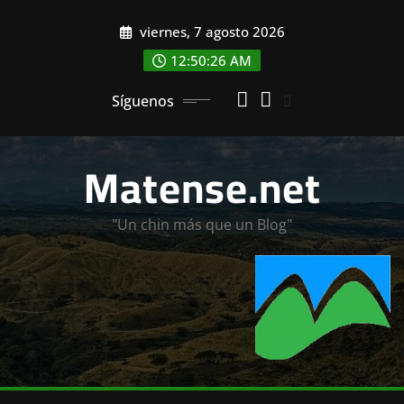
Saltar
viernes, 7 agosto 2026
al
contenido
12:50:27 AM
Síguenos
Matense.net
"Un chin más que un Blog"