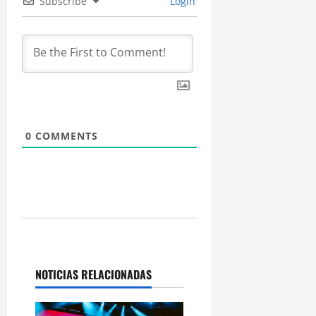
d
Subscribe
Login
e
e
n
t
0
COMMENTS
r
a
d
a
s
NOTICIAS RELACIONADAS