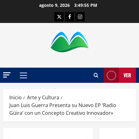
Saltar
agosto 9, 2026
3:49:56 PM
al
Twitter
Facebook
Instagram
contenido
VER
Menú
principal
Inicio
Arte y Cultura
Juan Luis Guerra Presenta su Nuevo EP ‘Radio
Güira’ con un Concepto Creativo Innovador»