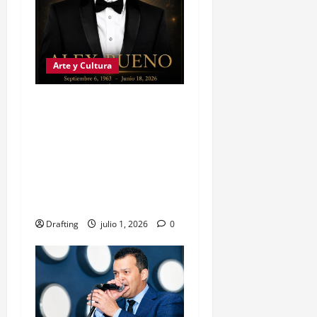
Arte y Cultura
FAMILIA Y EQUIPO DE
ALEX BUENO AGRADECEN
EL CARIÑO RECIBIDO
TRAS LA DESPEDIDA DEL
«RUISEÑOR DE LA
SIERRA»
Drafting
julio 1, 2026
0