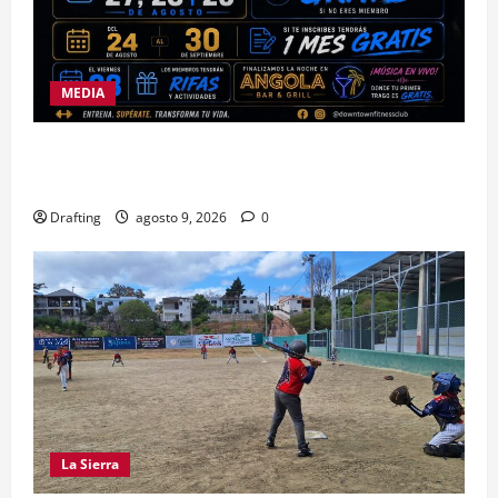
MEDIA
DOWNTOWN FITNESS CLUB CELEBRA EN GRANDE
SU SEGUNDO ANIVERSARIO
Drafting
agosto 9, 2026
0
La Sierra