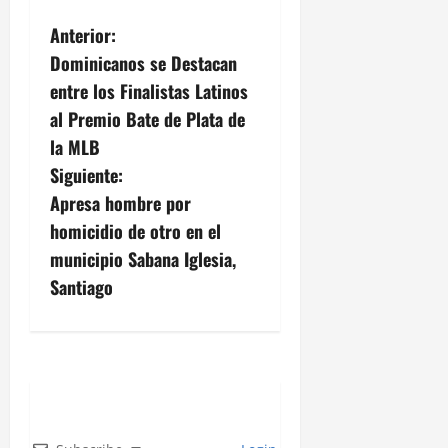
N
Anterior:
Dominicanos se Destacan
a
entre los Finalistas Latinos
v
al Premio Bate de Plata de
la MLB
e
Siguiente:
g
Apresa hombre por
homicidio de otro en el
a
municipio Sabana Iglesia,
c
Santiago
i
ó
n