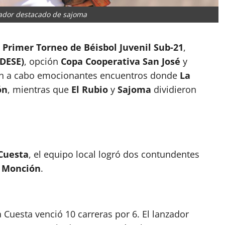
ador destacado de sajoma
l
Primer Torneo de Béisbol Juvenil Sub-21
,
IDESE)
, opción
Copa Cooperativa San José
y
ron a cabo emocionantes encuentros donde
La
ón
, mientras que
El Rubio
y
Sajoma
dividieron
Cuesta
, el equipo local logró dos contundentes
a
Monción
.
 Cuesta venció 10 carreras por 6. El lanzador