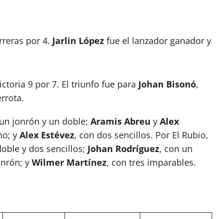
rreras por 4.
Jarlin López
fue el lanzador ganador y
oria 9 por 7. El triunfo fue para
Johan Bisonó
,
rrota.
 un jonrón y un doble;
Aramis Abreu
y
Alex
no; y
Alex Estévez
, con dos sencillos. Por El Rubio,
 doble y dos sencillos;
Johan Rodríguez
, con un
onrón; y
Wilmer Martínez
, con tres imparables.