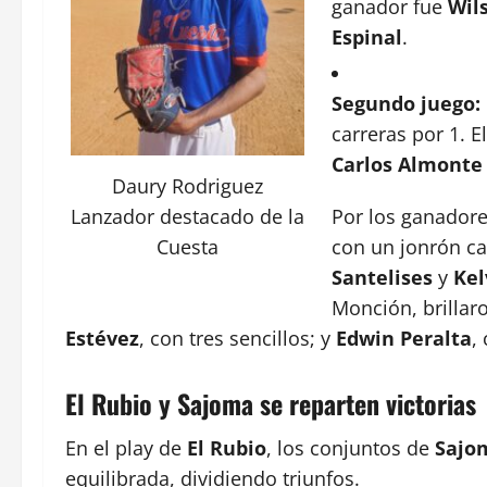
ganador fue
Wil
Espinal
.
Segundo juego:
carreras por 1. E
Carlos Almonte
Daury Rodriguez
Por los ganadore
Lanzador destacado de la
con un jonrón c
Cuesta
Santelises
y
Kel
Monción, brilla
Estévez
, con tres sencillos; y
Edwin Peralta
,
El Rubio y Sajoma se reparten victorias
En el play de
El Rubio
, los conjuntos de
Sajo
equilibrada, dividiendo triunfos.