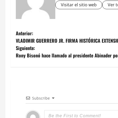
Visitar el sitio web
Ver t
N
Anterior:
VLADIMIR GUERRERO JR. FIRMA HISTÓRICA EXTENS
a
Siguiente:
v
Rony Bisonó hace llamado al presidente Abinader po
e
g
a
c
Subscribe
i