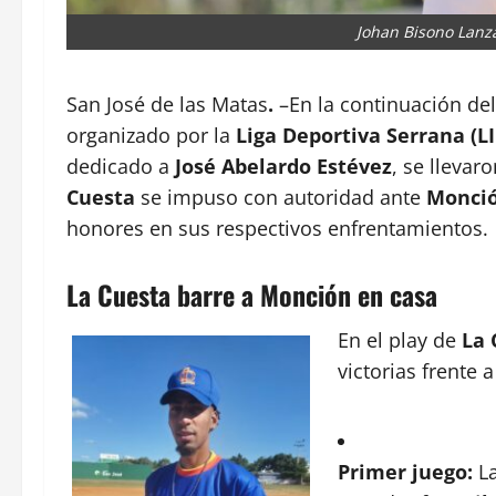
Johan Bisono Lanz
San José de las Matas
.
–En la continuación de
organizado por la
Liga Deportiva Serrana (L
dedicado a
José Abelardo Estévez
, se lleva
Cuesta
se impuso con autoridad ante
Monci
honores en sus respectivos enfrentamientos.
La Cuesta barre a Monción en casa
En el play de
La 
victorias frente 
Primer juego:
La