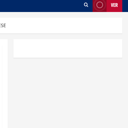
VER
ESE