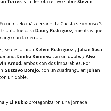
son Torres
, y la derrota recayó sobre
Steven
En un duelo más cerrado, La Cuesta se impuso 3
l triunfo fue para
Daury Rodríguez
, mientras que
cargó con la derrota.
s, se destacaron
Kelvin Rodríguez
y
Johan Sosa
ada uno,
Emilio Ramírez
con un doble, y
Alex
vin Arnod
, ambos con dos imparables. Por
ron
Gustavo Dorejo
, con un cuadrangular;
Johan
 con un doble.
ma
y
El Rubio
protagonizaron una jornada