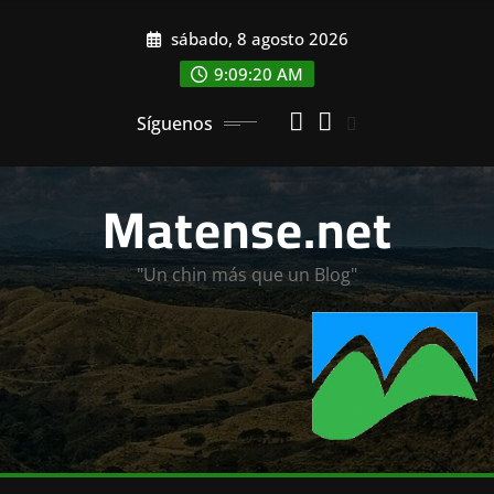
Saltar
sábado, 8 agosto 2026
al
contenido
9:09:22 AM
Síguenos
Matense.net
"Un chin más que un Blog"