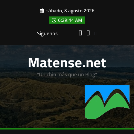
Saltar
sábado, 8 agosto 2026
al
contenido
6:29:45 AM
Síguenos
Matense.net
"Un chin más que un Blog"