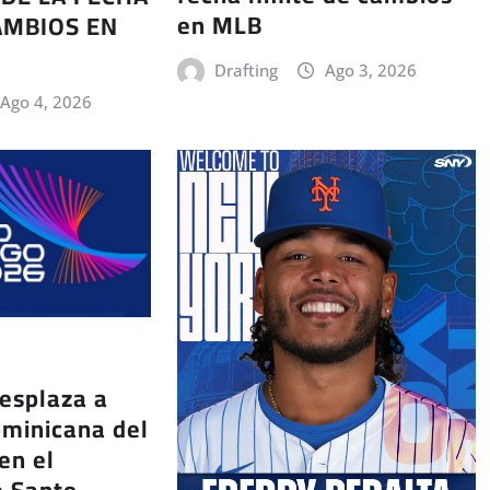
en MLB
AMBIOS EN
Drafting
Ago 3, 2026
Ago 4, 2026
esplaza a
ominicana del
en el
e Santo