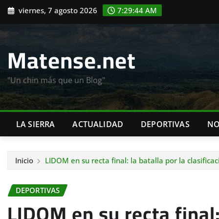
Saltar
viernes, 7 agosto 2026
7:29:45 AM
al
contenido
Matense.net
"Un chin más que un Blog"
LA SIERRA
ACTUALIDAD
DEPORTIVAS
NO
Inicio
LIDOM en su recta final: la batalla por la clasifi
DEPORTIVAS
LIDOM en su recta final: