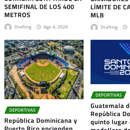
SEMIFINAL DE LOS 400
LÍMITE DE C
METROS
MLB
Drafting
Ago 4, 2026
Drafting
DEPORTIVAS
Guatemala d
DEPORTIVAS
República D
República Dominicana y
quinto lugar 
Puerto Rico encienden
medallero d