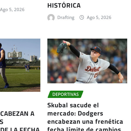
HISTÓRICA
Ago 5, 2026
Drafting
Ago 5, 2026
DEPORTIVAS
Skubal sacude el
mercado: Dodgers
CABEZAN A
encabezan una frenética
S
fecha límite de cambios
DE LA FECHA