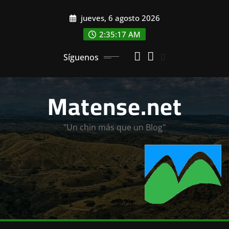
Saltar
jueves, 6 agosto 2026
al
contenido
2:35:19 AM
Síguenos
Matense.net
"Un chin más que un Blog"